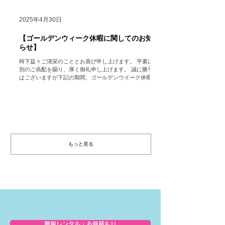
2025年4月30日
【ゴールデンウィーク休暇に関してのお知
らせ】
時下益々ご清栄のこととお喜び申し上げます。 平素は格
別のご高配を賜り、厚く御礼申し上げます。 誠に勝手で
はございますが下記の期間、ゴールデンウイーク休暇の
ため会社を休業いたします。 （ただし、HP
https://www.hocolean.com ...
もっと見る
簡単レンタル・お見積もり