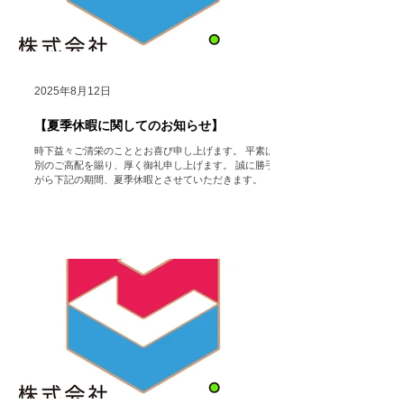
ルエンザ ＃感染症対策 ＃健康促進 ＃Dyson ＃ダイソ
ン ＃福利厚生
2025年8月12日
【夏季休暇に関してのお知らせ】
時下益々ご清栄のこととお喜び申し上げます。 平素は格
別のご高配を賜り、厚く御礼申し上げます。 誠に勝手な
がら下記の期間、夏季休暇とさせていただきます。 （た
だし、HP https://www.hocolean.com メインページ中段
のお問い合わせフォームや メール...