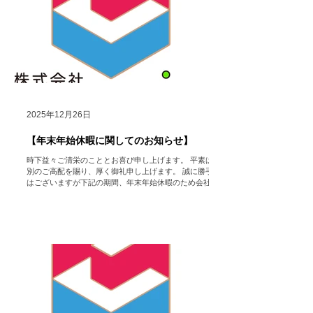
2025年12月26日
【年末年始休暇に関してのお知らせ】
時下益々ご清栄のこととお喜び申し上げます。 平素は格
別のご高配を賜り、厚く御礼申し上げます。 誠に勝手で
はございますが下記の期間、年末年始休暇のため会社を
休業いたします。 【年末年始休業期間】 2025年12月27
日（土）～2026年1月5日（月） 【営業開始日】 2026年
1月6日（火） ※休業期間中にいただいたお問い合わせ
フォーム・メール等でのご連絡に関しては、営業開始日
以降に順次返答させていただきますのでいつでもお問い
合わせ頂きたく存じます。 ご迷惑をお掛け致しますが、
何卒ご了承いただけますようお願い申し上げます。
株式会社
HoColean. ＃hocolean. #Airdog ＃エアドッグ
＃空気清浄機 ＃レンタル ＃家電 ＃コロナ対策 ＃インフ