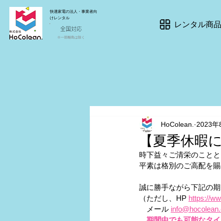
快適家電の法人・事業者向
けレンタル
レンタル商
全国対応
※一部離島は除く
HoColean.
2023年
【夏季休暇
時下益々ご清栄のことと
平素は格別のご高配を賜
誠に勝手ながら下記の期
（ただし、HP 
https://w
　メール 
info@hocolean
　期間中でも可能なタイ