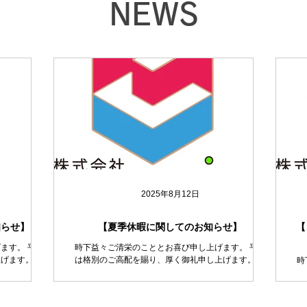
NEWS
2025年8月12日
知らせ】
【夏季休暇に関してのお知らせ】
【
ます。 平素
時下益々ご清栄のこととお喜び申し上げます。 平素
げます。 誠
は格別のご高配を賜り、厚く御礼申し上げます。 誠
時
末年始休暇の
に勝手ながら下記の期間、夏季休暇とさせていただき
は
始休業期間】
ます。 （ただし、HP https://www.hocolean.com メイ
に
日（月） 【営
ンページ中段のお問い合わせフォームや メール...
ー