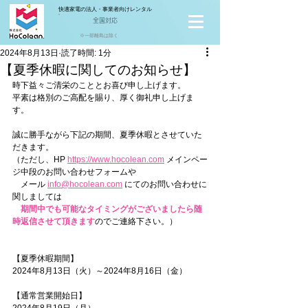
快適家電の法人・事業者向けレンタル
全国対応
※一部離島は除く
2024年8月13日
読了時間: 1分
【夏季休暇に関してのお知らせ】
時下益々ご清栄のこととお喜び申し上げます。
平素は格別のご高配を賜り、厚く御礼申し上げま
す。
誠に勝手ながら下記の期間、夏季休暇とさせていた
だきます。
（ただし、HP 
https://www.hocolean.com
 メインペー
ジ中段のお問い合わせフォームや
　メール 
info@hocolean.com
 にてのお問い合わせに
関しましては
　期間中でも可能なタイミングがございましたら随
時返信させて頂きます
のでご連絡下さい。）
【夏季休暇期間】
2024年8月13日（火）～2024年8月16日（金）
【通常営業開始日】