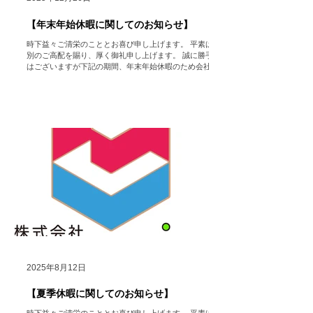
【年末年始休暇に関してのお知らせ】
時下益々ご清栄のこととお喜び申し上げます。 平素は格
別のご高配を賜り、厚く御礼申し上げます。 誠に勝手で
はございますが下記の期間、年末年始休暇のため会社を
休業いたします。 【年末年始休業期間】 2025年12月27
日（土）～2026年1月5日（月） 【営業開始日】 2026年
1月6日（火） ※休業期間中にいただいたお問い合わせ
フォーム・メール等でのご連絡に関しては、営業開始日
以降に順次返答させていただきますのでいつでもお問い
合わせ頂きたく存じます。 ご迷惑をお掛け致しますが、
何卒ご了承いただけますようお願い申し上げます。
株式会社
HoColean. ＃hocolean. #Airdog ＃エアドッグ
＃空気清浄機 ＃レンタル ＃家電 ＃コロナ対策 ＃インフ
ルエンザ ＃感染症対策 ＃健康促進 ＃Dyson ＃ダイソ
ン ＃福利厚生
2025年8月12日
【夏季休暇に関してのお知らせ】