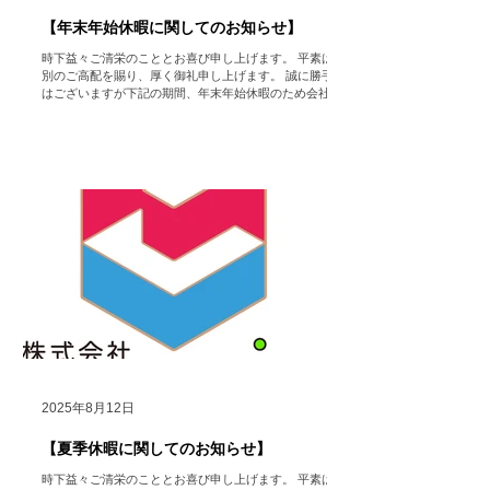
【年末年始休暇に関してのお知らせ】
時下益々ご清栄のこととお喜び申し上げます。 平素は格
別のご高配を賜り、厚く御礼申し上げます。 誠に勝手で
はございますが下記の期間、年末年始休暇のため会社を
休業いたします。 【年末年始休業期間】 2025年12月27
日（土）～2026年1月5日（月） 【営業開始日】 2026年
1月6日（火） ※休業期間中にいただいたお問い合わせ
フォーム・メール等でのご連絡に関しては、営業開始日
以降に順次返答させていただきますのでいつでもお問い
合わせ頂きたく存じます。 ご迷惑をお掛け致しますが、
何卒ご了承いただけますようお願い申し上げます。
株式会社
HoColean. ＃hocolean. #Airdog ＃エアドッグ
＃空気清浄機 ＃レンタル ＃家電 ＃コロナ対策 ＃インフ
ルエンザ ＃感染症対策 ＃健康促進 ＃Dyson ＃ダイソ
ン ＃福利厚生
2025年8月12日
【夏季休暇に関してのお知らせ】
時下益々ご清栄のこととお喜び申し上げます。 平素は格