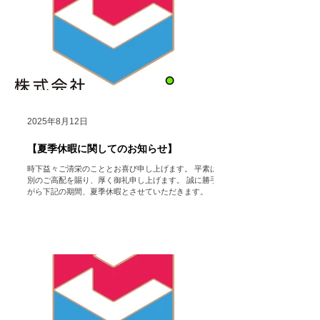
株式会社
HoColean. ＃hocolean. #Airdog ＃エアドッグ
＃空気清浄機 ＃レンタル ＃家電 ＃コロナ対策 ＃インフ
ルエンザ ＃感染症対策 ＃健康促進 ＃Dyson ＃ダイソ
ン ＃福利厚生
2025年8月12日
【夏季休暇に関してのお知らせ】
時下益々ご清栄のこととお喜び申し上げます。 平素は格
別のご高配を賜り、厚く御礼申し上げます。 誠に勝手な
がら下記の期間、夏季休暇とさせていただきます。 （た
だし、HP https://www.hocolean.com メインページ中段
のお問い合わせフォームや メール...