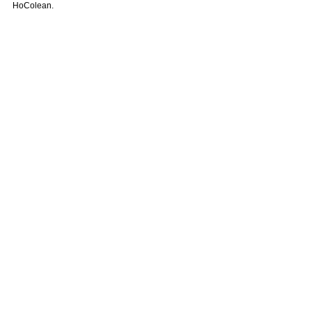
HoColean.　　　　