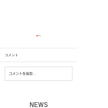
コメント
コメントを追加…
【夏季休暇に関してのお
【ゴールデンウ
知らせ】
暇に関してのお
NEWS