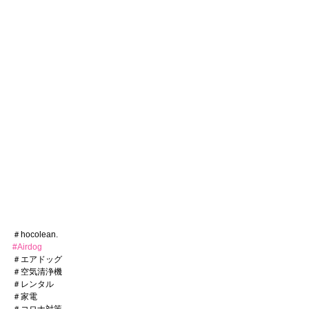
＃hocolean.
#Airdog
＃エアドッグ
＃空気清浄機
＃レンタル
＃家電
＃コロナ対策