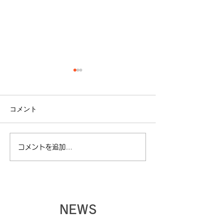
コメント
コメントを追加…
【夏季休暇に関してのお
【ゴールデンウ
知らせ】
暇に関してのお
NEWS