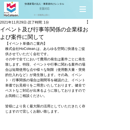
快適家電の法人・事業者向けレンタル
全国対応
※一部離島は除く
2021年11月29日
読了時間: 1分
イベント及び行事等関係の企業様お
よび案件に関して
【イベント単価のご案内】
株式会社HoColean.は、あらゆる空間に快適をご提
供させていただく会社です。
その中で全てにおいて費用の発生は案件ごとに発生
致します。特段、イベントや行事に関わる案件の場
合は短期使用な点や様々な制限（使用数大量・突発
的仕入れなど）が発生致します。その為、イベン
ト・行事関係の場合は期間等を確認の上、イベント
単価でお見積りをご用意いたしております。健全で
ベストなご対応が出来るように致しておりますので
お気軽にご相談ください。
皆様により良く最大限の活用としていただきたく存
じますので宜しくお願い致します。