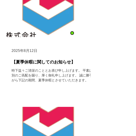
株式会社
HoColean. ＃hocolean. #Airdog ＃エアドッグ
＃空気清浄機 ＃レンタル ＃家電 ＃コロナ対策 ＃インフ
ルエンザ ＃感染症対策 ＃健康促進 ＃Dyson ＃ダイソ
ン ＃福利厚生
2025年8月12日
【夏季休暇に関してのお知らせ】
時下益々ご清栄のこととお喜び申し上げます。 平素は格
別のご高配を賜り、厚く御礼申し上げます。 誠に勝手な
がら下記の期間、夏季休暇とさせていただきます。 （た
だし、HP https://www.hocolean.com メインページ中段
のお問い合わせフォームや メール...