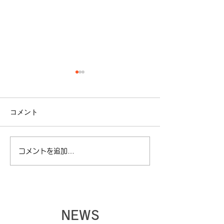
コメント
コメントを追加…
【夏季休暇に関してのお
【ゴールデンウ
知らせ】
暇に関してのお
NEWS