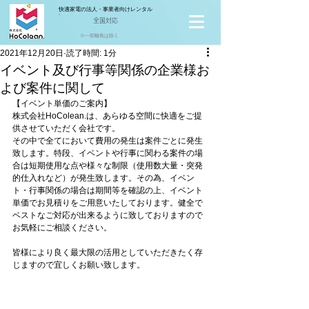
快適家電の法人・事業者向けレンタル
全国対応
※一部離島は除く
2021年12月20日
読了時間: 1分
イベント及び行事等関係の企業様お
よび案件に関して
【イベント単価のご案内】
株式会社HoColean.は、あらゆる空間に快適をご提
供させていただく会社です。
その中で全てにおいて費用の発生は案件ごとに発生
致します。特段、イベントや行事に関わる案件の場
合は短期使用な点や様々な制限（使用数大量・突発
的仕入れなど）が発生致します。その為、イベン
ト・行事関係の場合は期間等を確認の上、イベント
単価でお見積りをご用意いたしております。健全で
ベストなご対応が出来るように致しておりますので
お気軽にご相談ください。
皆様により良く最大限の活用としていただきたく存
じますので宜しくお願い致します。