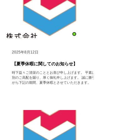
株式会社
HoColean. ＃hocolean. #Airdog ＃エアドッグ
＃空気清浄機 ＃レンタル ＃家電 ＃コロナ対策 ＃インフ
ルエンザ ＃感染症対策 ＃健康促進 ＃Dyson ＃ダイソ
ン ＃福利厚生
2025年8月12日
【夏季休暇に関してのお知らせ】
時下益々ご清栄のこととお喜び申し上げます。 平素は格
別のご高配を賜り、厚く御礼申し上げます。 誠に勝手な
がら下記の期間、夏季休暇とさせていただきます。 （た
だし、HP https://www.hocolean.com メインページ中段
のお問い合わせフォームや メール...