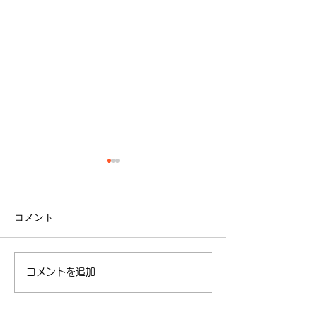
コメント
コメントを追加…
【夏季休暇に関してのお
【ゴールデンウ
知らせ】
暇に関してのお