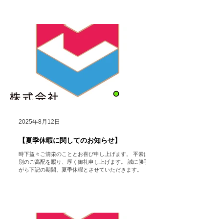
1月6日（火） ※休業期間中にいただいたお問い合わせ
フォーム・メール等でのご連絡に関しては、営業開始日
以降に順次返答させていただきますのでいつでもお問い
合わせ頂きたく存じます。 ご迷惑をお掛け致しますが、
何卒ご了承いただけますようお願い申し上げます。
株式会社
HoColean. ＃hocolean. #Airdog ＃エアドッグ
＃空気清浄機 ＃レンタル ＃家電 ＃コロナ対策 ＃インフ
ルエンザ ＃感染症対策 ＃健康促進 ＃Dyson ＃ダイソ
ン ＃福利厚生
2025年8月12日
【夏季休暇に関してのお知らせ】
時下益々ご清栄のこととお喜び申し上げます。 平素は格
別のご高配を賜り、厚く御礼申し上げます。 誠に勝手な
がら下記の期間、夏季休暇とさせていただきます。 （た
だし、HP https://www.hocolean.com メインページ中段
のお問い合わせフォームや メール...