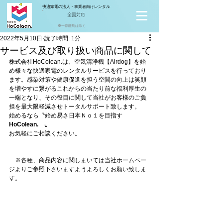
快適家電の法人・事業者向けレンタル
全国対応
※一部離島は除く
2022年5月10日
読了時間: 1分
サービス及び取り扱い商品に関して
株式会社HoColean.は、空気清浄機【Airdog】を始
め様々な快適家電のレンタルサービスを行っており
ます。感染対策や健康促進を担う空間の向上は笑顔
を増やすに繋がるこれからの当たり前な福利厚生の
一端となり、その役目に関して当社がお客様のご負
担を最大限軽減させトータルサポート致します。
始めるなら〝始め易さ日本Ｎｏ１を目指す　
HoColean.
　〟
お気軽にご相談ください。
　※各種、商品内容に関しまいては当社ホームペー
ジよりご参照下さいますようよろしくお願い致しま
す。