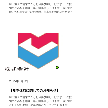
時下益々ご清栄のこととお喜び申し上げます。 平素は格
別のご高配を賜り、厚く御礼申し上げます。 誠に勝手で
はございますが下記の期間、年末年始休暇のため会社を
休業いたします。 【年末年始休業期間】 2025年12月27
日（土）～2026年1月5日（月） 【営業開始日】 2026年
1月6日（火） ※休業期間中にいただいたお問い合わせ
フォーム・メール等でのご連絡に関しては、営業開始日
以降に順次返答させていただきますのでいつでもお問い
合わせ頂きたく存じます。 ご迷惑をお掛け致しますが、
何卒ご了承いただけますようお願い申し上げます。
株式会社
HoColean. ＃hocolean. #Airdog ＃エアドッグ
＃空気清浄機 ＃レンタル ＃家電 ＃コロナ対策 ＃インフ
ルエンザ ＃感染症対策 ＃健康促進 ＃Dyson ＃ダイソ
ン ＃福利厚生
2025年8月12日
【夏季休暇に関してのお知らせ】
時下益々ご清栄のこととお喜び申し上げます。 平素は格
別のご高配を賜り、厚く御礼申し上げます。 誠に勝手な
がら下記の期間、夏季休暇とさせていただきます。 （た