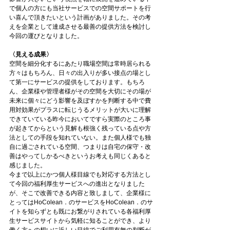
で個人の方にも当社サービスでの空間サポートを行
い喜んで頂きたいという計画がありました。その考
えを企業として達成させる最善の提供方法を検討し
今回の運びとなりました。
〈見える成果〉
空間を細分化するにあたり職場空間は常時居られる
方々はもちろん、日々の出入りが多い接点の場とし
て第一にサービスの提供をしております。もちろ
ん、企業様や管理者様がその空間を大切にその場が
未来に個々にどう影響を及ぼすかを判断する中で費
用対効果がプラスに転じうるメリットが大いに理解
できていている昨今においてですら実際のところ事
が起きてからという見解も根強く残っている点や方
法としての手段を知れていない。また個人様でも独
自に過ごされている空間、つまりは自宅の保守・改
善はやってしかるべきというお考えも同じくあると
感じました。
今まで以上にかつ個人様目線でも対応する方法とし
て今回の福利厚生サービスへの進出となりました
が、そこで改善できる内容と致しまして、企業様に
とってはHoColean．のサービスをHoColean．のサ
イトを知らずとも既にお繋がりされている各福利厚
生サービスサイトから気軽に知ることができ、より