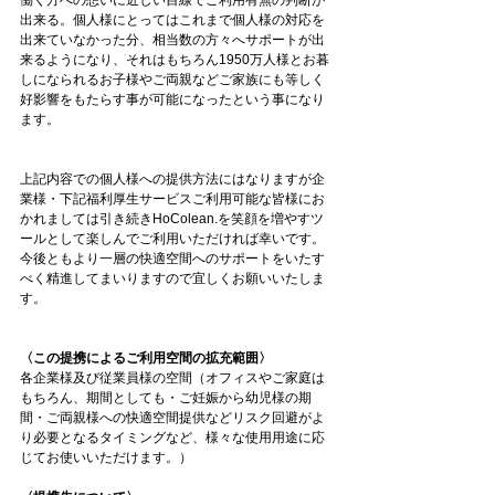
働く方への想いに近しい目線でご利用有無の判断が
出来る。個人様にとってはこれまで個人様の対応を
出来ていなかった分、相当数の方々へサポートが出
来るようになり、それはもちろん1950万人様とお暮
しになられるお子様やご両親などご家族にも等しく
好影響をもたらす事が可能になったという事になり
ます。
上記内容での個人様への提供方法にはなりますが企
業様・下記福利厚生サービスご利用可能な皆様にお
かれましては引き続きHoColean.を笑顔を増やすツ
ールとして楽しんでご利用いただければ幸いです。
今後ともより一層の快適空間へのサポートをいたす
べく精進してまいりますので宜しくお願いいたしま
す。
〈この提携によるご利用空間の拡充範囲〉
各企業様及び従業員様の空間（オフィスやご家庭は
もちろん、期間としても・ご妊娠から幼児様の期
間・ご両親様への快適空間提供などリスク回避がよ
り必要となるタイミングなど、様々な使用用途に応
じてお使いいただけます。）