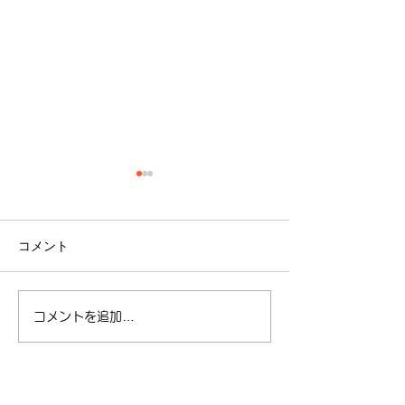
コメント
コメントを追加…
【夏季休暇に関してのお
【ゴールデンウ
知らせ】
暇に関してのお