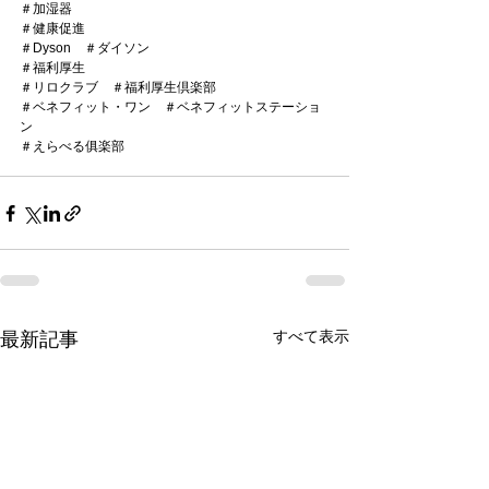
＃加湿器
＃健康促進
＃Dyson　＃ダイソン
＃福利厚生
＃リロクラブ　＃福利厚生倶楽部
＃ベネフィット・ワン　＃ベネフィットステーショ
ン
＃えらべる俱楽部
すべて表示
最新記事