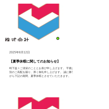
以降に順次返答させていただきますのでいつでもお問い
合わせ頂きたく存じます。 ご迷惑をお掛け致しますが、
何卒ご了承いただけますようお願い申し上げます。
株式会社
HoColean. ＃hocolean. #Airdog ＃エアドッグ
＃空気清浄機 ＃レンタル ＃家電 ＃コロナ対策 ＃インフ
ルエンザ ＃感染症対策 ＃健康促進 ＃Dyson ＃ダイソ
ン ＃福利厚生
2025年8月12日
【夏季休暇に関してのお知らせ】
時下益々ご清栄のこととお喜び申し上げます。 平素は格
別のご高配を賜り、厚く御礼申し上げます。 誠に勝手な
がら下記の期間、夏季休暇とさせていただきます。 （た
だし、HP https://www.hocolean.com メインページ中段
のお問い合わせフォームや メール...