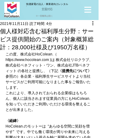
快適家電の法人・事業者向けレンタル
全国対応
※一部離島は除く
2021年11月11日
読了時間: 4分
個人様対応含む福利厚生分野：サー
ビス提供開始のご案内（対象概算総
計：28,000社様及び1950万名様）
この度、株式会社HoColean.（ 
https://www.hocolean.com )は 株式会社リロクラブ、
株式会社ベネフィット・ワン、株式会社JTBベネフ
ィット の各社と提携し、（下記
〈提携先について〉
参照の）各企業・福利厚生サービスサイトより当社
サービスがご利用可能になりました事をご報告いた
します。
これにより、導入されておられる企業様はもちろ
ん、個人に該当されます従業員の方にもHoColean.
を知っていただきご利用いただける環境を整えるこ
とが出来ました。
〈経緯〉
HoColean.のモットーは  “あらゆる空間に笑顔を増
やす”  です。中でも働く環境が周りや未来に与える
影響が大きいという視点を軸に展開を進めている中