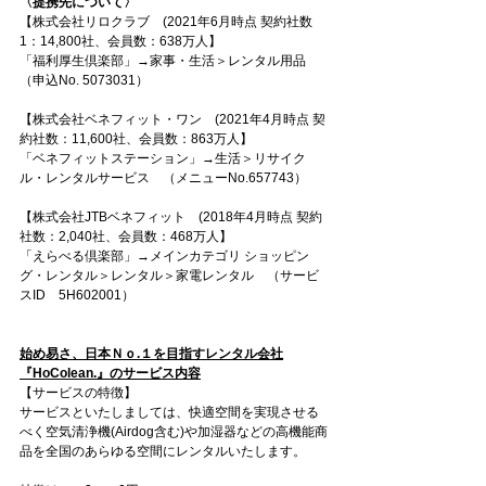
〈提携先について〉
【株式会社リロクラブ　(2021年6月時点 契約社数
1：14,800社、会員数：638万人】
「福利厚生倶楽部」→家事・生活＞レンタル用品　
（申込No. 5073031）
【株式会社ベネフィット・ワン　(2021年4月時点 契
約社数：11,600社、会員数：863万人】
「ベネフィットステーション」→生活＞リサイク
ル・レンタルサービス　（メニューNo.657743）
【株式会社JTBベネフィット　(2018年4月時点 契約
社数：2,040社、会員数：468万人】
「えらべる倶楽部」→メインカテゴリ ショッピン
グ・レンタル＞レンタル＞家電レンタル　（サービ
スID　5H602001）
始め易さ、日本Ｎｏ.１を目指すレンタル会社
『HoColean.』のサービス内容
【サービスの特徴】
サービスといたしましては、快適空間を実現させる
べく空気清浄機(Airdog含む)や加湿器などの高機能商
品を全国のあらゆる空間にレンタルいたします。