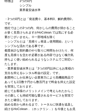
特徴は　　3つの0円
　　　　　シンプル
　　　　　業界最安値水準
・3つの0円とは「発送費０、基本料0、解約費用0」
です。
他社ではこの3つの内、何かしらの費用が掛かること
が多く見受けられますがHoColean.では気にする必
要がございません。※一部地域を除く
・シンプルとは「見積り→発送→使用開始」という
シンプルな流れである事です。
都度余計な契約書のやり取りに時間をかけたり、何
度も見積りを交わす必要がある内容ではなく極力気
持ちよく使い始められるようなシステムでご対応い
たします。
・業界最安値水準とは「3つの0円以外にもお客様の
支出を抑えるレンタル料金の設定」です。
創業時にしか出来ない企業努力により高機能商品で
あっても1日数十円から数百円まで料金を抑えた設定
を実現しております。
総じてお客様のメリットメインで考えられたからこ
その新しくも持続可能な愛されるサービスを実現で
きたと確信しております。
始める前から終わるまで、トータルに快適を追及し
続けるHoColean．（ホックリン．）を今後ともお見